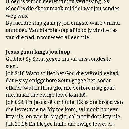
Bloed is vir jou gegiet vir jou verlossing. Sy
Bloed is die skoonmaak middel wat jou sondes
weg was.
By hierdie stap gaan jy jou enigste ware vriend
ontmoet. Van hierdie stap af loop jy vir die res
van die pad, nooit weer alleen nie.
Jesus gaan langs jou loop.
God het Sy Seun gegee om vir ons sondes te
sterf.
Joh 3:16 Want so lief het God die wêreld gehad,
dat Hy sy eniggebore Seun gegee het, sodat
elkeen wat in Hom glo, nie verlore mag gaan
nie, maar die ewige lewe kan hê.
Joh 6:35 En Jesus sê vir hulle: Ek is die brood van
die lewe; wie na My toe kom, sal nooit honger
kry nie; en wie in My glo, sal nooit dors kry nie.
Joh 10:28 En Ek gee hulle die ewige lewe, en